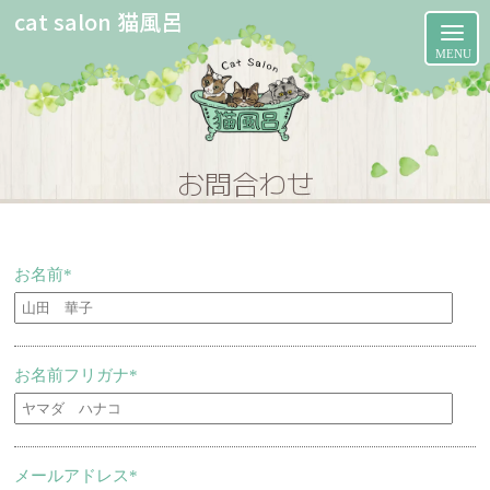
cat salon 猫風呂
お
問
合
わ
せ
お名前*
お名前フリガナ*
メールアドレス*